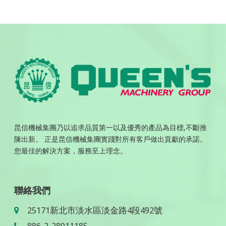
昆信機械集團乃以追求品質第一以及優秀的產品為目標,不斷推
陳出新。 正是昆信機械集團實踐對所有客戶做出貢獻的承諾。
您最佳的解決方案，服務至上理念。
聯絡我們
25171新北市淡水區淡金路4段492號
886-2-28011185